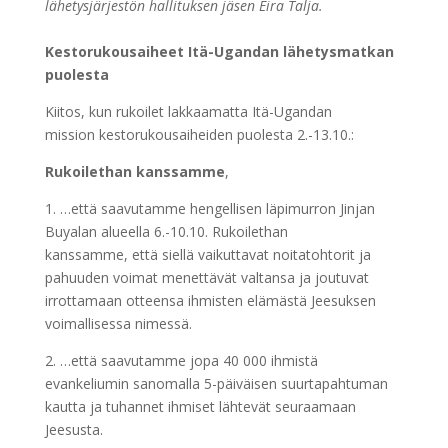
lähetysjärjestön hallituksen jäsen Eira Talja.
Kestorukousaiheet Itä-Ugandan lähetysmatkan
puolesta
Kiitos, kun rukoilet lakkaamatta Itä-Ugandan
mission kestorukousaiheiden puolesta 2.-13.10.:
Rukoilethan kanssamme
,
1. …että saavutamme hengellisen läpimurron Jinjan
Buyalan alueella 6.-10.10. Rukoilethan
kanssamme, että siellä vaikuttavat noitatohtorit ja
pahuuden voimat menettävät valtansa ja joutuvat
irrottamaan otteensa ihmisten elämästä Jeesuksen
voimallisessa nimessä.
2. …että saavutamme jopa 40 000 ihmistä
evankeliumin sanomalla 5-päiväisen suurtapahtuman
kautta ja tuhannet ihmiset lähtevät seuraamaan
Jeesusta.