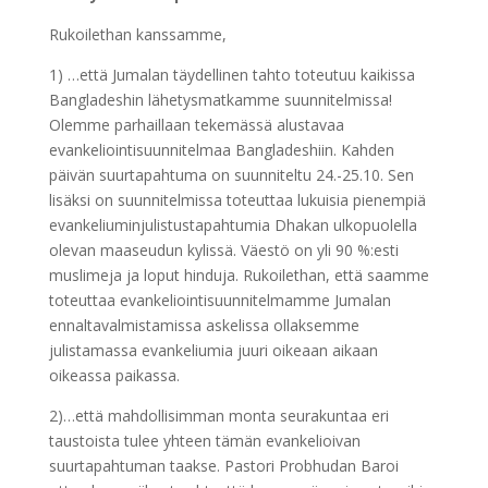
Rukoilethan kanssamme,
1) …että Jumalan täydellinen tahto toteutuu kaikissa
Bangladeshin lähetysmatkamme suunnitelmissa!
Olemme parhaillaan tekemässä alustavaa
evankeliointisuunnitelmaa Bangladeshiin. Kahden
päivän suurtapahtuma on suunniteltu 24.-25.10. Sen
lisäksi on suunnitelmissa toteuttaa lukuisia pienempiä
evankeliuminjulistustapahtumia Dhakan ulkopuolella
olevan maaseudun kylissä. Väestö on yli 90 %:esti
muslimeja ja loput hinduja. Rukoilethan, että saamme
toteuttaa evankeliointisuunnitelmamme Jumalan
ennaltavalmistamissa askelissa ollaksemme
julistamassa evankeliumia juuri oikeaan aikaan
oikeassa paikassa.
2)…että mahdollisimman monta seurakuntaa eri
taustoista tulee yhteen tämän evankelioivan
suurtapahtuman taakse. Pastori Probhudan Baroi