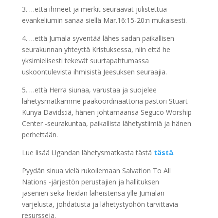
3. …että ihmeet ja merkit seuraavat julistettua
evankeliumin sanaa siellä Mar.16:15-20:n mukaisesti.
4. …että Jumala syventää lähes sadan paikallisen
seurakunnan yhteyttä Kristuksessa, niin että he
yksimielisesti tekevät suurtapahtumassa
uskoontulevista ihmisistä Jeesuksen seuraajia.
5. …että Herra siunaa, varustaa ja suojelee
lähetysmatkamme pääkoordinaattoria pastori Stuart
Kunya Davids:iä, hänen johtamaansa Seguco Worship
Center -seurakuntaa, paikallista lähetystiimiä ja hänen
perhettään.
Lue lisää Ugandan lähetysmatkasta tästä
tästä
.
Pyydän sinua vielä rukoilemaan Salvation To All
Nations -järjestön perustajien ja hallituksen
jäsenien sekä heidän läheistensä ylle Jumalan
varjelusta, johdatusta ja lähetystyöhön tarvittavia
resursseja.