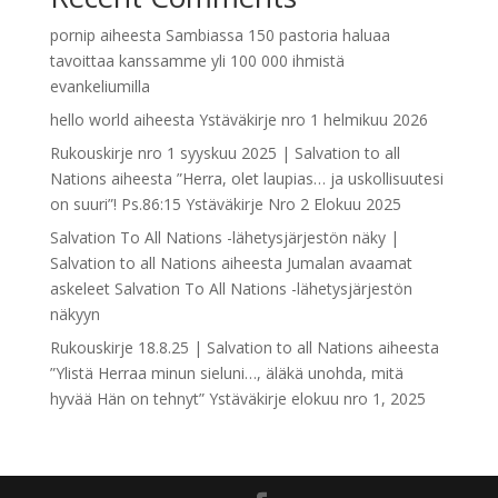
pornip
aiheesta
Sambiassa 150 pastoria haluaa
tavoittaa kanssamme yli 100 000 ihmistä
evankeliumilla
hello world
aiheesta
Ystäväkirje nro 1 helmikuu 2026
Rukouskirje nro 1 syyskuu 2025 | Salvation to all
Nations
aiheesta
”Herra, olet laupias… ja uskollisuutesi
on suuri”! Ps.86:15 Ystäväkirje Nro 2 Elokuu 2025
Salvation To All Nations -lähetysjärjestön näky |
Salvation to all Nations
aiheesta
Jumalan avaamat
askeleet Salvation To All Nations -lähetysjärjestön
näkyyn
Rukouskirje 18.8.25 | Salvation to all Nations
aiheesta
”Ylistä Herraa minun sieluni…, äläkä unohda, mitä
hyvää Hän on tehnyt” Ystäväkirje elokuu nro 1, 2025