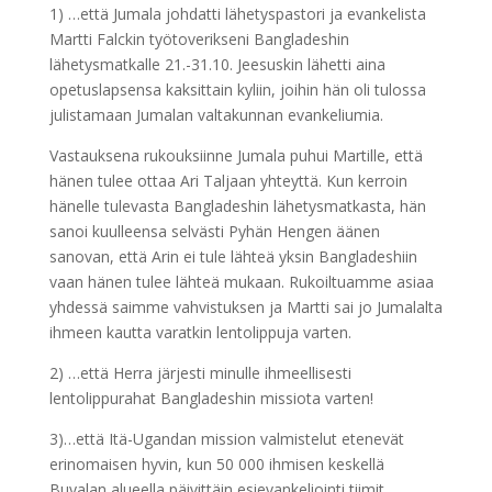
1) …että Jumala johdatti lähetyspastori ja evankelista
Martti Falckin työtoverikseni Bangladeshin
lähetysmatkalle 21.-31.10. Jeesuskin lähetti aina
opetuslapsensa kaksittain kyliin, joihin hän oli tulossa
julistamaan Jumalan valtakunnan evankeliumia.
Vastauksena rukouksiinne Jumala puhui Martille, että
hänen tulee ottaa Ari Taljaan yhteyttä. Kun kerroin
hänelle tulevasta Bangladeshin lähetysmatkasta, hän
sanoi kuulleensa selvästi Pyhän Hengen äänen
sanovan, että Arin ei tule lähteä yksin Bangladeshiin
vaan hänen tulee lähteä mukaan. Rukoiltuamme asiaa
yhdessä saimme vahvistuksen ja Martti sai jo Jumalalta
ihmeen kautta varatkin lentolippuja varten.
2) …että Herra järjesti minulle ihmeellisesti
lentolippurahat Bangladeshin missiota varten!
3)…että Itä-Ugandan mission valmistelut etenevät
erinomaisen hyvin, kun 50 000 ihmisen keskellä
Buyalan alueella päivittäin esievankeliointi tiimit