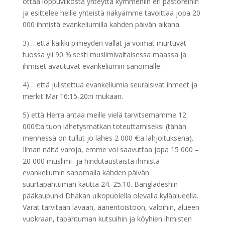
ottaa loppuviikosta yhteyttä kymmeniin eri pastoreihin
ja esittelee heille yhteistä näkyämme tavoittaa jopa 20
000 ihmistä evankeliumilla kahden päivän aikana.
3) …että kaikki pimeyden vallat ja voimat murtuvat
tuossa yli 90 %:sesti muslimivaltaisessa maassa ja
ihmiset avautuvat evankeliumin sanomalle.
4) …että julistettua evankeliumia seuraisivat ihmeet ja
merkit Mar.16:15-20:n mukaan.
5) että Herra antaa meille vielä tarvitsemamme 12
000€:a tuon lähetysmatkan toteuttamiseksi (tähän
mennessä on tullut jo lähes 2 000 €:a lahjoituksena).
Ilman näitä varoja, emme voi saavuttaa jopa 15 000 –
20 000 muslimi- ja hindutaustaista ihmistä
evankeliumin sanomalla kahden päivän
suurtapahtuman kautta 24.-25.10. Bangladeshin
pääkaupunki Dhakan ulkopuolella olevalla kyläalueella.
Varat tarvitaan lavaan, äänentoistoon, valoihin, alueen
vuokraan, tapahtuman kutsuihin ja köyhien ihmisten