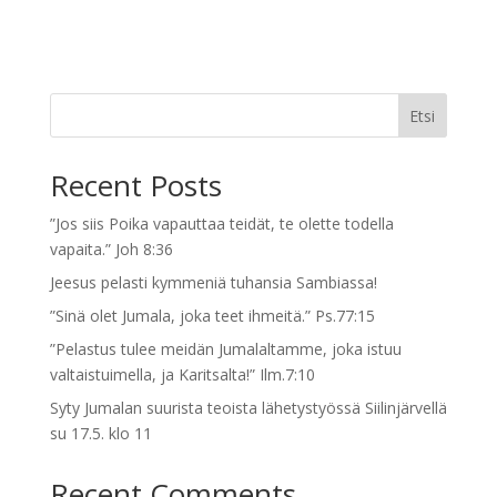
Etsi
Recent Posts
”Jos siis Poika vapauttaa teidät, te olette todella
vapaita.” Joh 8:36
Jeesus pelasti kymmeniä tuhansia Sambiassa!
”Sinä olet Jumala, joka teet ihmeitä.” Ps.77:15
”Pelastus tulee meidän Jumalaltamme, joka istuu
valtaistuimella, ja Karitsalta!” Ilm.7:10
Syty Jumalan suurista teoista lähetystyössä Siilinjärvellä
su 17.5. klo 11
Recent Comments