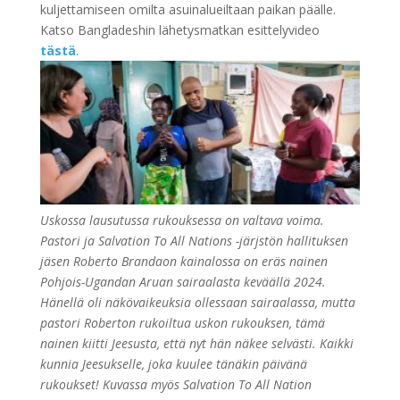
kuljettamiseen omilta asuinalueiltaan paikan päälle.
Katso Bangladeshin lähetysmatkan esittelyvideo
tästä
.
Uskossa lausutussa rukouksessa on valtava voima.
Pastori ja Salvation To All Nations -järjstön hallituksen
jäsen Roberto Brandaon kainalossa on eräs nainen
Pohjois-Ugandan Aruan sairaalasta keväällä 2024.
Hänellä oli näkövaikeuksia ollessaan sairaalassa, mutta
pastori Roberton rukoiltua uskon rukouksen, tämä
nainen kiitti Jeesusta, että nyt hän näkee selvästi. Kaikki
kunnia Jeesukselle, joka kuulee tänäkin päivänä
rukoukset! Kuvassa myös Salvation To All Nation