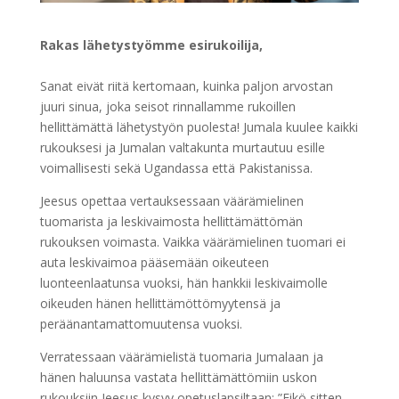
Rakas lähetystyömme esirukoilija,
Sanat eivät riitä kertomaan, kuinka paljon arvostan
juuri sinua, joka seisot rinnallamme rukoillen
hellittämättä lähetystyön puolesta! Jumala kuulee kaikki
rukouksesi ja Jumalan valtakunta murtautuu esille
voimallisesti sekä Ugandassa että Pakistanissa.
Jeesus opettaa vertauksessaan väärämielinen
tuomarista ja leskivaimosta hellittämättömän
rukouksen voimasta. Vaikka väärämielinen tuomari ei
auta leskivaimoa pääsemään oikeuteen
luonteenlaatunsa vuoksi, hän hankkii leskivaimolle
oikeuden hänen hellittämöttömyytensä ja
peräänantamattomuutensa vuoksi.
Verratessaan väärämielistä tuomaria Jumalaan ja
hänen haluunsa vastata hellittämättömiin uskon
rukouksiin Jeesus kysyy opetuslapsiltaan: ”
Eikö sitten