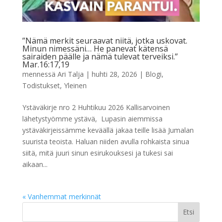
”Nämä merkit seuraavat niitä, jotka uskovat.
Minun nimessäni… He panevat kätensä
sairaiden päälle ja nämä tulevat terveiksi.”
Mar.16:17,19
mennessä
Ari Talja
|
huhti 28, 2026
|
Blogi
,
Todistukset
,
Yleinen
Ystäväkirje nro 2 Huhtikuu 2026 Kallisarvoinen
lähetystyömme ystävä, Lupasin aiemmissa
ystäväkirjeissämme keväällä jakaa teille lisää Jumalan
suurista teoista. Haluan niiden avulla rohkaista sinua
siitä, mitä juuri sinun esirukouksesi ja tukesi sai
aikaan...
« Vanhemmat merkinnät
Etsi