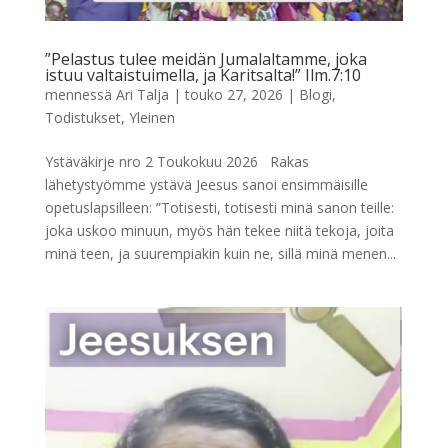
”Pelastus tulee meidän Jumalaltamme, joka
istuu valtaistuimella, ja Karitsalta!” Ilm.7:10
mennessä
Ari Talja
|
touko 27, 2026
|
Blogi
,
Todistukset
,
Yleinen
Ystäväkirje nro 2 Toukokuu 2026 Rakas
lähetystyömme ystävä Jeesus sanoi ensimmäisille
opetuslapsilleen: ”Totisesti, totisesti minä sanon teille:
joka uskoo minuun, myös hän tekee niitä tekoja, joita
minä teen, ja suurempiakin kuin ne, sillä minä menen...