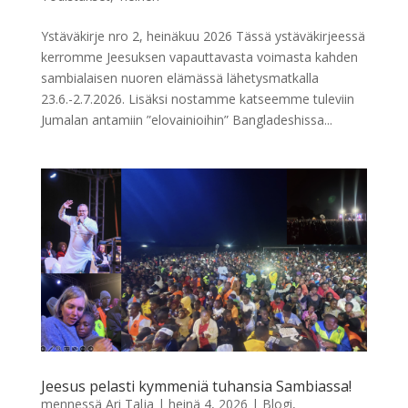
Ystäväkirje nro 2, heinäkuu 2026 Tässä ystäväkirjeessä
kerromme Jeesuksen vapauttavasta voimasta kahden
sambialaisen nuoren elämässä lähetysmatkalla
23.6.-2.7.2026. Lisäksi nostamme katseemme tuleviin
Jumalan antamiin ”elovainioihin” Bangladeshissa...
Jeesus pelasti kymmeniä tuhansia Sambiassa!
mennessä
Ari Talja
|
heinä 4, 2026
|
Blogi
,