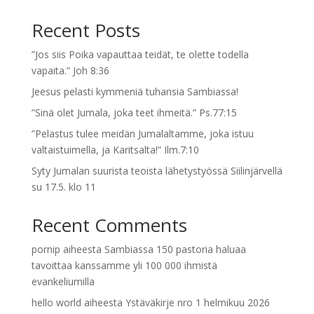
Recent Posts
”Jos siis Poika vapauttaa teidät, te olette todella
vapaita.” Joh 8:36
Jeesus pelasti kymmeniä tuhansia Sambiassa!
”Sinä olet Jumala, joka teet ihmeitä.” Ps.77:15
”Pelastus tulee meidän Jumalaltamme, joka istuu
valtaistuimella, ja Karitsalta!” Ilm.7:10
Syty Jumalan suurista teoista lähetystyössä Siilinjärvellä
su 17.5. klo 11
Recent Comments
pornip
aiheesta
Sambiassa 150 pastoria haluaa
tavoittaa kanssamme yli 100 000 ihmistä
evankeliumilla
hello world
aiheesta
Ystäväkirje nro 1 helmikuu 2026