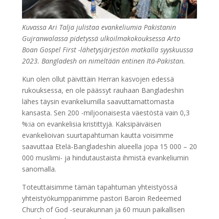
Kuvassa Ari Talja julistaa evankeliumia Pakistanin
Gujranwalassa pidetyssä ulkoilmakokouksessa Arto
Boan Gospel First -lähetysjärjestön matkalla syyskuussa
2023. Bangladesh on nimeltään entinen Itä-Pakistan.
Kun olen ollut päivittäin Herran kasvojen edessä
rukouksessa, en ole päässyt rauhaan Bangladeshin
lähes täysin evankeliumilla saavuttamattomasta
kansasta. Sen 200 -miljoonaisesta väestöstä vain 0,3
%:ia on evankelisia kristittyjä. Kaksipäiväisen
evankelioivan suurtapahtuman kautta voisimme
saavuttaa Etelä-Bangladeshin alueella jopa 15 000 – 20
000 muslimi- ja hindutaustaista ihmistä evankeliumin
sanomalla.
Toteuttaisimme tämän tapahtuman yhteistyössä
yhteistyökumppanimme pastori Baroin Redeemed
Church of God -seurakunnan ja 60 muun paikallisen