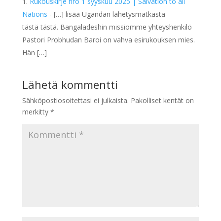
Rukouskirje nro 1 syyskuu 2025 | Salvation to all
Nations
- […] lisää Ugandan lähetysmatkasta
tästä tästä. Bangaladeshin missiomme yhteyshenkilö
Pastori Probhudan Baroi on vahva esirukouksen mies.
Hän […]
Lähetä kommentti
Sähköpostiosoitettasi ei julkaista.
Pakolliset kentät on
merkitty
*