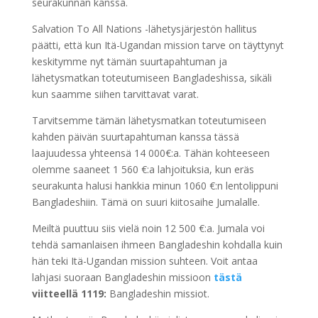
seurakunnan kanssa.
Salvation To All Nations -lähetysjärjestön hallitus
päätti, että kun Itä-Ugandan mission tarve on täyttynyt
keskitymme nyt tämän suurtapahtuman ja
lähetysmatkan toteutumiseen Bangladeshissa, sikäli
kun saamme siihen tarvittavat varat.
Tarvitsemme tämän lähetysmatkan toteutumiseen
kahden päivän suurtapahtuman kanssa tässä
laajuudessa yhteensä 14 000€:a. Tähän kohteeseen
olemme saaneet 1 560 €:a lahjoituksia, kun eräs
seurakunta halusi hankkia minun 1060 €:n lentolippuni
Bangladeshiin. Tämä on suuri kiitosaihe Jumalalle.
Meiltä puuttuu siis vielä noin 12 500 €:a. Jumala voi
tehdä samanlaisen ihmeen Bangladeshin kohdalla kuin
hän teki Itä-Ugandan mission suhteen. Voit antaa
lahjasi suoraan Bangladeshin missioon
tästä
viitteellä 1119:
Bangladeshin missiot.