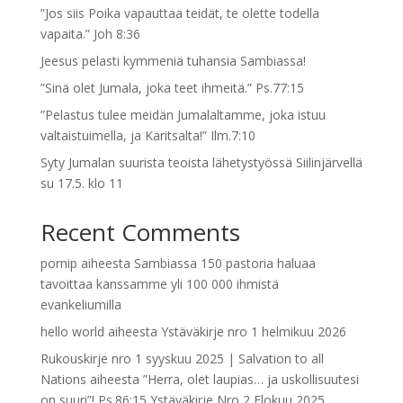
”Jos siis Poika vapauttaa teidät, te olette todella
vapaita.” Joh 8:36
Jeesus pelasti kymmeniä tuhansia Sambiassa!
”Sinä olet Jumala, joka teet ihmeitä.” Ps.77:15
”Pelastus tulee meidän Jumalaltamme, joka istuu
valtaistuimella, ja Karitsalta!” Ilm.7:10
Syty Jumalan suurista teoista lähetystyössä Siilinjärvellä
su 17.5. klo 11
Recent Comments
pornip
aiheesta
Sambiassa 150 pastoria haluaa
tavoittaa kanssamme yli 100 000 ihmistä
evankeliumilla
hello world
aiheesta
Ystäväkirje nro 1 helmikuu 2026
Rukouskirje nro 1 syyskuu 2025 | Salvation to all
Nations
aiheesta
”Herra, olet laupias… ja uskollisuutesi
on suuri”! Ps.86:15 Ystäväkirje Nro 2 Elokuu 2025