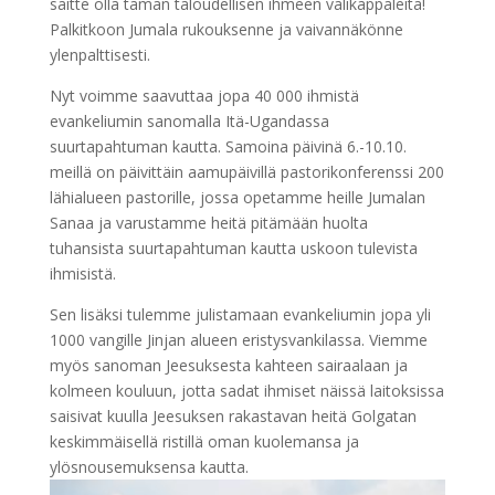
saitte olla tämän taloudellisen ihmeen välikappaleita!
Palkitkoon Jumala rukouksenne ja vaivannäkönne
ylenpalttisesti.
Nyt voimme saavuttaa jopa 40 000 ihmistä
evankeliumin sanomalla Itä-Ugandassa
suurtapahtuman kautta. Samoina päivinä 6.-10.10.
meillä on päivittäin aamupäivillä pastorikonferenssi 200
lähialueen pastorille, jossa opetamme heille Jumalan
Sanaa ja varustamme heitä pitämään huolta
tuhansista suurtapahtuman kautta uskoon tulevista
ihmisistä.
Sen lisäksi tulemme julistamaan evankeliumin jopa yli
1000 vangille Jinjan alueen eristysvankilassa. Viemme
myös sanoman Jeesuksesta kahteen sairaalaan ja
kolmeen kouluun, jotta sadat ihmiset näissä laitoksissa
saisivat kuulla Jeesuksen rakastavan heitä Golgatan
keskimmäisellä ristillä oman kuolemansa ja
ylösnousemuksensa kautta.