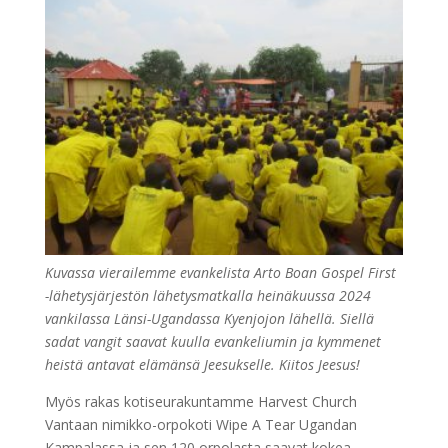
Kuvassa vierailemme evankelista Arto Boan Gospel First
-lähetysjärjestön lähetysmatkalla heinäkuussa 2024
vankilassa Länsi-Ugandassa Kyenjojon lähellä. Siellä
sadat vangit saavat kuulla evankeliumin ja kymmenet
heistä antavat elämänsä Jeesukselle. Kiitos Jeesus!
Myös rakas kotiseurakuntamme Harvest Church
Vantaan nimikko-orpokoti Wipe A Tear Ugandan
Kampalassa ja sen 120 orpolasta saavat kokea