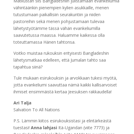
Matkustan siis Bangladeshiin julistamaan evankeliumia
vähintäänkin pienempien kylien asukkaille, menen
tutustumaan paikallisiin seurakuntiin ja niiden
pastoreihin sekä menen pohjustamaan tulevaa
lähetystyötämme tässä vähän evankeliumilla
saavutetussa maassa. Haluamme kaikessa olla
toteuttamassa Hänen tahtonsa.
Voitko muistaa rukouksin erityisesti Bangladeshin
lähetysmatkaa edelleen, että Jumalan tahto saa
tapahtua siinä?
Tule mukaan esirukouksin ja arvokkaan tukesi myötä,
jotta evankeliumi saavuttaa nämä kaikki kallisarvoiset
ihmiset ensimmäistä kertaa Jeesuksen rakkaudella!
Ari Talja
Salvation To All Nations
P.S. Lämmin kiitos esirukouksistasi ja elintärkeästä
tuestasi!
Anna lahjasi
Itä-Ugandan (viite 7773) ja