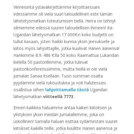
Viimeisintä ystäväkirjettämme kirjoittaessani
edessämme oli vielä suuri taloudellinen este tämän
lähetetysmatkan toteutumisen tiellä. Herra on tehnyt
silmiemme edessä suuren taloudellisen ihmeen! Itä-
Ugandan lähetysmatkan 17 000€:n koko budjetti on
tullut kasaan, joten Kaikki kunnia yksin Jeesukselle ja
kiitos myös lahjoittajille, jotka kuulivat Hänen äänensä!
Hankimme 8.9. 486 €:lla 50 koko Raamattua Lukandan
kielellä 50 pastorillemme, jotka tulevat
pastorikonferenssiimme, mutta heillä ei ole vielä
Jumalan Sanaa itsellään. Tuon summan osalta
pyydämme vielä rukoustukea ja voit halutessasi
osallistua siihen
lahjoittamalla tästä
Ugandan
lähetysmatkan
viitteellä 7773
.
Ennen kaikkea haluamme antaa kaiken kiitoksen ja
ylistyksen yksin meidän Jumalallemme, joka on
uskollinen! Samalla haluan esittää sydämestäni suuret
kiitokset kaikille teille, jotka kuulitte Hänen äänensä ja