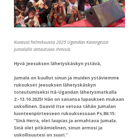
Kuvassa helmikuussa 2025 Ugandan Kasengessa
Jumalalle antautuvia ihmisiä.
Hyvä Jeesuksen lähetyskäskyn ystävä,
Jumala on kuullut sinun ja muiden ystäviemme
rukoukset Jeesuksen lähetyskäskyn
toteutumiseksi Itä-Ugandan lähetysmatkalla
2.-13.10.2025! Hän on sanansa lupauksen mukaan
uskollinen. Daavid itse vetoaa tähän Jumalan
luonteenpiirteeseen rukouksessaan Ps.86:15:
”
Sinä Herra, olet laupias ja armahtava Jumala.
Sinä olet pitkämielinen, sinun armosi ja
uskollisuutesi on suuri.”