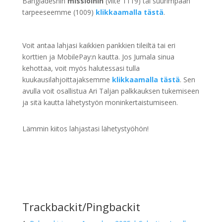
Bangladeshin
missioihin
(viite 1119) tai suurimpaan
tarpeeseemme (1009)
klikkaamalla tästä
.
Voit antaa lahjasi kaikkien pankkien tileiltä tai eri
korttien ja MobilePay:n kautta. Jos Jumala sinua
kehottaa, voit myös halutessasi tulla
kuukausilahjoittajaksemme
klikkaamalla tästä
. Sen
avulla voit osallistua Ari Taljan palkkauksen tukemiseen
ja sitä kautta lähetystyön moninkertaistumiseen.
Lämmin kiitos lahjastasi lähetystyöhön!
Trackbackit/Pingbackit